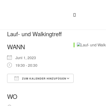
Lauf- und Walkingtreff
WANN
Juni 1, 2023
19:30 - 20:30
ZUM KALENDER HINZUFÜGEN
ICS herunterladen
Google Kalender
iCalendar
Office 365
Outlook Live
WO