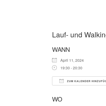
Lauf- und Walking
WANN
April 11, 2024
19:30 - 20:30
ZUM KALENDER HINZUFÜ
ICS herunterladen
Google Kalender
iCalendar
Office
WO