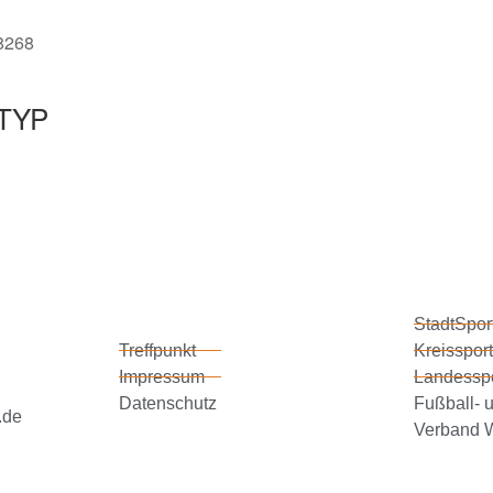
48268
TYP
StadtSpor
Treffpunkt
Kreissport
Impressum
Landessp
Datenschutz
Fußball- u
.de
Verband W