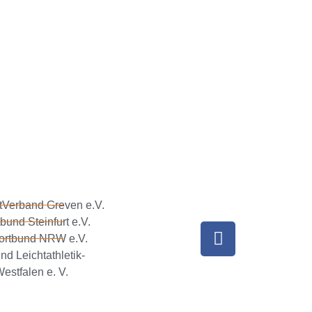
tVerband Greven e.V.
bund Steinfurt e.V.
ortbund NRW e.V.
nd Leichtathletik-
estfalen e. V.