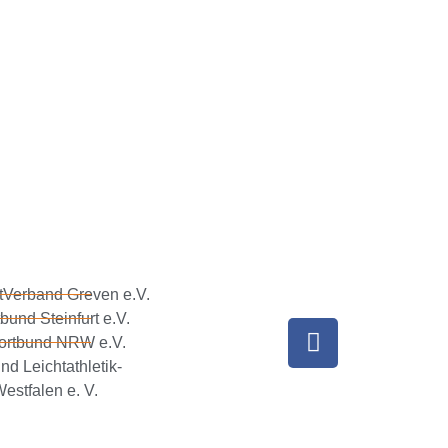
tVerband Greven e.V.
bund Steinfurt e.V.
ortbund NRW e.V.
nd Leichtathletik-
estfalen e. V.