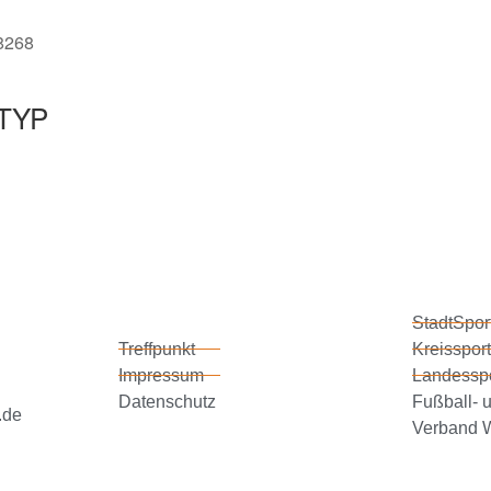
48268
TYP
StadtSpor
Treffpunkt
Kreissport
Impressum
Landessp
Datenschutz
Fußball- u
.de
Verband W