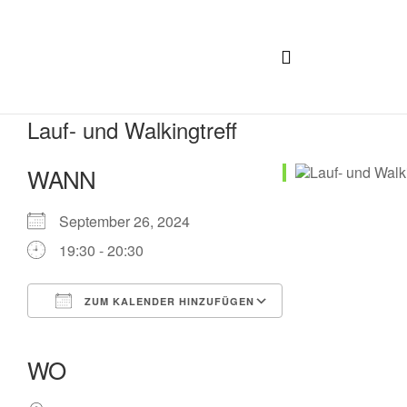
Lauf- und Walkingtreff
WANN
September 26, 2024
19:30 - 20:30
ZUM KALENDER HINZUFÜGEN
ICS herunterladen
Google Kalender
iCalendar
Office 365
Outlook Live
WO