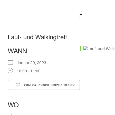
Lauf- und Walkingtreff
WANN
Januar 29, 2023
10:00 - 11:00
ZUM KALENDER HINZUFÜGEN
ICS herunterladen
Google Kalender
iCalendar
Office 365
Outlook Live
WO