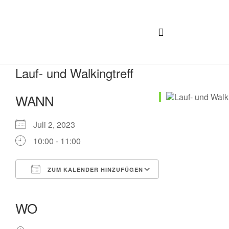
Lauf- und Walkingtreff
WANN
Juli 2, 2023
10:00 - 11:00
ZUM KALENDER HINZUFÜGEN
ICS herunterladen
Google Kalender
iCalendar
Office 365
Outlook Live
WO