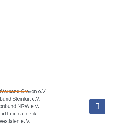
tVerband Greven e.V.
bund Steinfurt e.V.
ortbund NRW e.V.
nd Leichtathletik-
estfalen e. V.