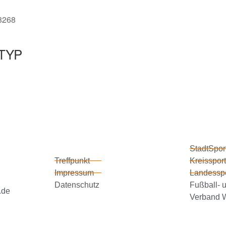
48268
TYP
StadtSpor
Treffpunkt
Kreissport
Impressum
Landessp
Datenschutz
Fußball- u
.de
Verband W