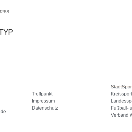
48268
TYP
StadtSpor
Treffpunkt
Kreissport
Impressum
Landessp
Datenschutz
Fußball- u
.de
Verband W