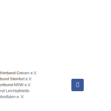
tVerband Greven e.V.
bund Steinfurt e.V.
ortbund NRW e.V.
nd Leichtathletik-
estfalen e. V.