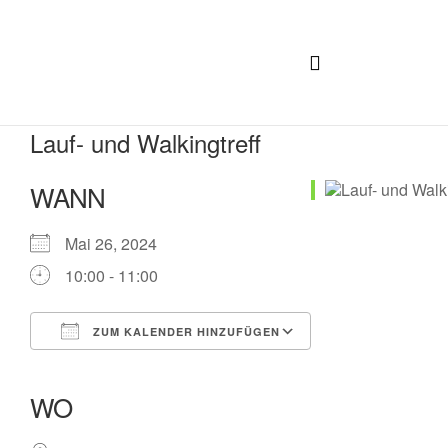
Lauf- und Walkingtreff
WANN
Mai 26, 2024
10:00 - 11:00
ZUM KALENDER HINZUFÜGEN
ICS herunterladen
Google Kalender
iCalendar
Office 365
Outlook Live
WO