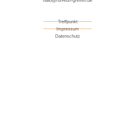
hallo@run4fun-greven.de
Treffpunkt
Impressum
Datenschutz