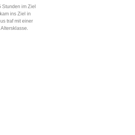
5 Stunden im Ziel
kam ins Ziel in
s traf mit einer
 Altersklasse.
en!
WEITER