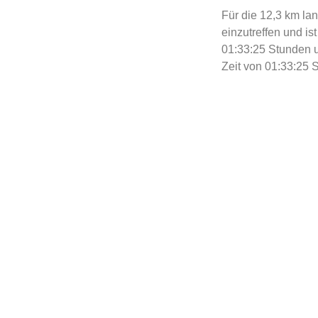
Für die 12,3 km la
einzutreffen und is
01:33:25 Stunden un
Zeit von 01:33:25 S
Unser Glückwunsch 
NEWS
ZURÜCK