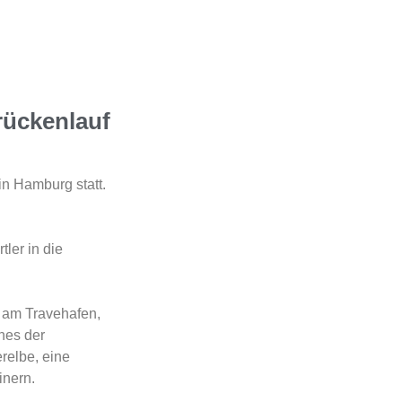
rückenlauf
n Hamburg statt.
ler in die
i am Travehafen,
nes der
relbe, eine
inern.